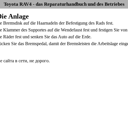
Toyota RAV4 - das Reparaturhandbuch und des Betriebes
Die Anlage
die Bremsdisk auf die Haarnadeln der Befestigung des Rads fest.
ie Klammer des Supportes auf die Wendefaust fest und festigen Sie von 
ie Räder fest und senken Sie das Auto auf die Erde.
cken Sie das Bremspedal, damit der Bremsleisten die Arbeitslage ein
сайта в сети, не дорого.