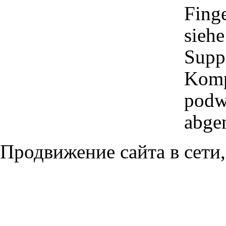
Finge
sieh
Supp
Komp
podwj
abge
Продвижение сайта в сети,