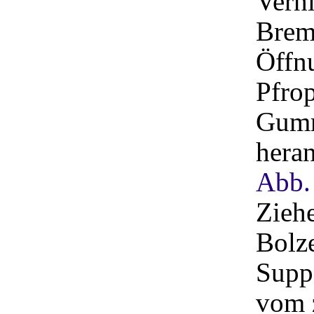
Verh
Brems
Öffn
Pfro
Gumm
hera
Abb.
Ziehe
Bolz
Suppo
vom z