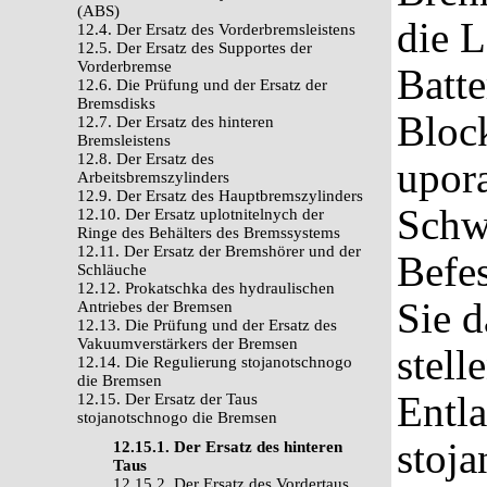
(ABS)
die L
12.4. Der Ersatz des Vorderbremsleistens
12.5. Der Ersatz des Supportes der
Vorderbremse
Batte
12.6. Die Prüfung und der Ersatz der
Bremsdisks
Block
12.7. Der Ersatz des hinteren
Bremsleistens
12.8. Der Ersatz des
upor
Arbeitsbremszylinders
12.9. Der Ersatz des Hauptbremszylinders
Schw
12.10. Der Ersatz uplotnitelnych der
Ringe des Behälters des Bremssystems
12.11. Der Ersatz der Bremshörer und der
Befe
Schläuche
12.12. Prokatschka des hydraulischen
Sie 
Antriebes der Bremsen
12.13. Die Prüfung und der Ersatz des
Vakuumverstärkers der Bremsen
stell
12.14. Die Regulierung stojanotschnogo
die Bremsen
Entla
12.15. Der Ersatz der Taus
stojanotschnogo die Bremsen
stoj
12.15.1. Der Ersatz des hinteren
Taus
12.15.2. Der Ersatz des Vordertaus