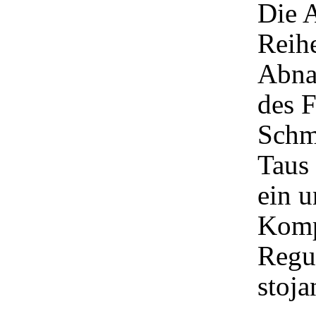
Die A
Reih
Abna
des 
Schmi
Taus
ein u
Komp
Regul
stoj