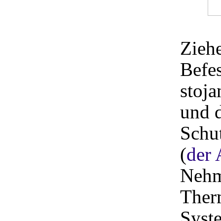
Zieh
Befes
stoj
und 
Schu
(
der 
Nehm
Ther
Syst