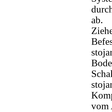
durc
ab.
Ziehe
Befe
stoj
Bode
Schal
stoj
Komp
vom 