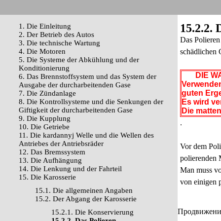
15.2.2. 
1. Die Einleitung
2. Der Betrieb des Autos
Das Polieren
3. Die technische Wartung
4. Die Motoren
schädlichen 
5. Die Systeme der Abkühlung und der
Konditionierung
DIE WA
6. Das Brennstoffsystem und das System der
Verwenden 
Ausgabe der durcharbeitenden Gase
guten Erg
7. Die Zündanlage
8. Die Kontrollsysteme und die Senkungen der
Es wird ve
Giftigkeit der durcharbeitenden Gase
Die matten
9. Die Kupplung
.
10. Die Getriebe
11. Die kardannyj Welle und die Wellen des
Antriebes der Antriebsräder
Vor dem Poli
12. Das Bremssystem
polierenden M
13. Die Aufhängung
14. Die Lenkung und der Fahrteil
Man muss von
15. Die Karosserie
von einigen p
15.1. Die allgemeinen Angaben
15.2. Der Abgang der Karosserie
Продвижение 
15.2.1. Die Konservierung
15.2.2. Das Polieren