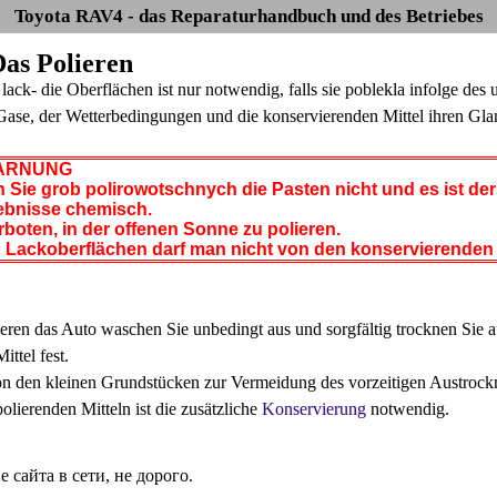
Toyota RAV4 - das Reparaturhandbuch und des Betriebes
Das Polieren
 lack- die Oberflächen ist nur notwendig, falls sie poblekla infolge d
Gase, der Wetterbedingungen und die konservierenden Mittel ihren Glan
RNUNG
Sie grob polirowotschnych die Pasten nicht und es ist der 
ebnisse chemisch.
rboten, in der offenen Sonne zu polieren.
 Lackoberflächen darf man nicht von den konservierenden 
eren das Auto waschen Sie unbedingt aus und sorgfältig trocknen Sie au
ittel fest.
 den kleinen Grundstücken zur Vermeidung des vorzeitigen Austrockne
olierenden Mitteln ist die zusätzliche
Konservierung
notwendig.
сайта в сети, не дорого.