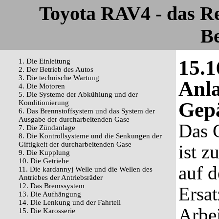
Toyota RAV4 - das R
Be
15.1
1. Die Einleitung
2. Der Betrieb des Autos
3. Die technische Wartung
Anla
4. Die Motoren
5. Die Systeme der Abkühlung und der
Gep
Konditionierung
6. Das Brennstoffsystem und das System der
Ausgabe der durcharbeitenden Gase
Das 
7. Die Zündanlage
8. Die Kontrollsysteme und die Senkungen der
Giftigkeit der durcharbeitenden Gase
ist z
9. Die Kupplung
10. Die Getriebe
auf d
11. Die kardannyj Welle und die Wellen des
Antriebes der Antriebsräder
12. Das Bremssystem
Ersat
13. Die Aufhängung
14. Die Lenkung und der Fahrteil
Arbei
15. Die Karosserie