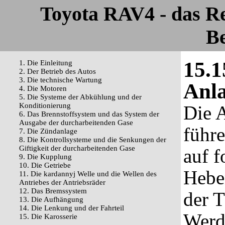
Toyota RAV4 - das R
Be
15.1
1. Die Einleitung
2. Der Betrieb des Autos
3. Die technische Wartung
Anla
4. Die Motoren
5. Die Systeme der Abkühlung und der
Konditionierung
Die 
6. Das Brennstoffsystem und das System der
Ausgabe der durcharbeitenden Gase
führe
7. Die Zündanlage
8. Die Kontrollsysteme und die Senkungen der
Giftigkeit der durcharbeitenden Gase
auf f
9. Die Kupplung
10. Die Getriebe
Hebe
11. Die kardannyj Welle und die Wellen des
Antriebes der Antriebsräder
12. Das Bremssystem
der T
13. Die Aufhängung
14. Die Lenkung und der Fahrteil
Werd
15. Die Karosserie