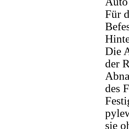
Auto
Für 
Befe
Hinte
Die A
der R
Abna
des 
Festi
pyle
sie o