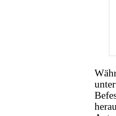
Währ
unter
Befe
hera