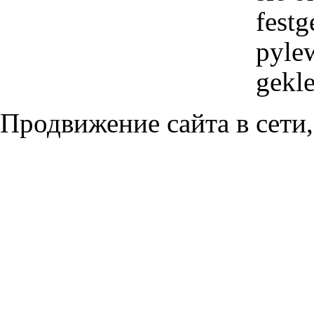
festg
pylew
gekle
Продвижение сайта в сети,