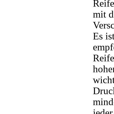
Reif
mit 
Versc
Es is
empf
Reif
hohe
wicht
Druck
mind
jeder