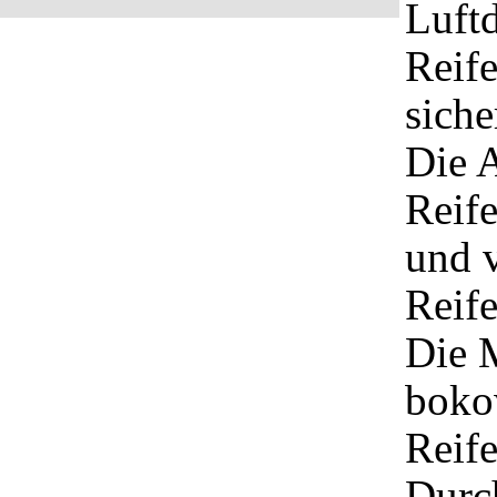
Luftd
Reife
siche
Die 
Reife
und v
Reife
Die M
bokow
Reife
Durc