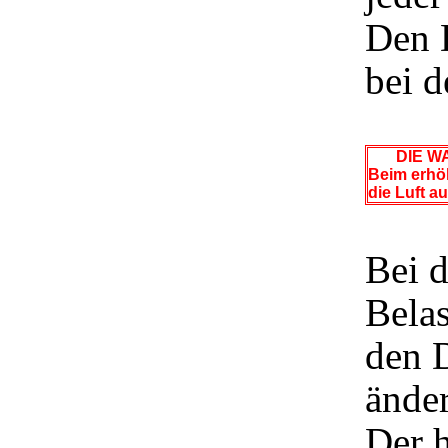
Den 
bei d
DIE WA
Beim erhöh
die Luft a
Bei 
Belas
den D
ände
Der h