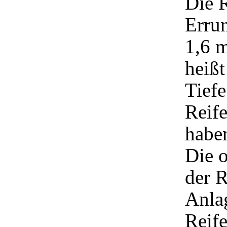
Die R
Errun
1,6 
heißt
Tiefe
Reife
habe
Die o
der R
Anlag
Reife