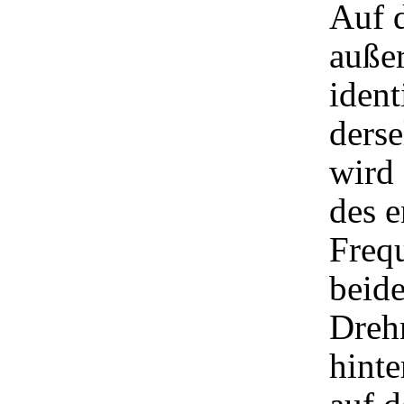
Auf 
außer
ident
derse
wird 
des e
Freq
beide
Dreh
hinte