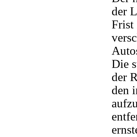
der L
Frist
versc
Auto
Die 
der R
den i
aufz
entfe
ernst