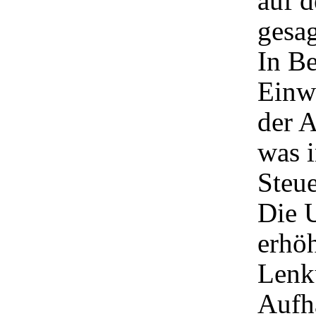
auf d
gesa
In Be
Einw
der A
was i
Steue
Die 
erhöh
Lenk
Aufh