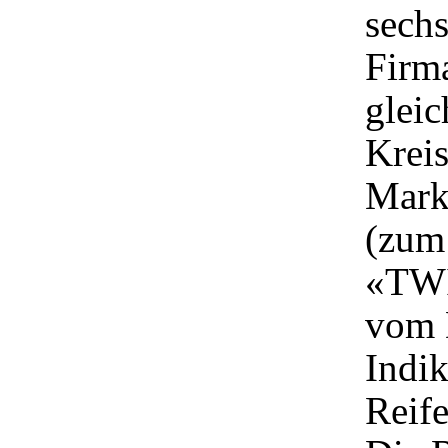
sechs
Firma
glei
Kreis
Mark
(zum 
«TWI
vom 
Indik
Reife