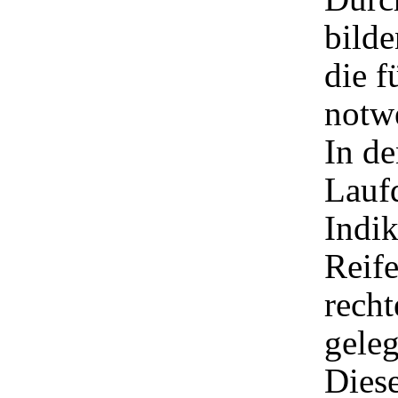
bilde
die f
notw
In de
Laufd
Indik
Reif
rech
gele
Diese