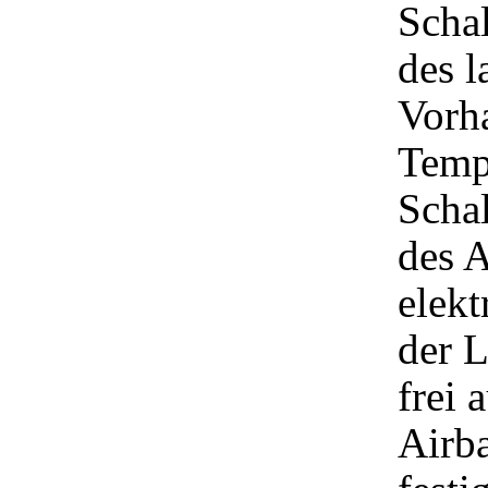
Schal
des l
Vorh
Temp
Schal
des A
elekt
der L
frei 
Airba