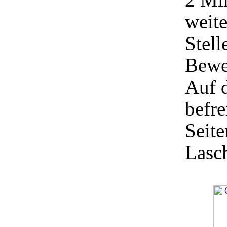
weite
Stell
Bewe
Auf 
befre
Seite
Lasc