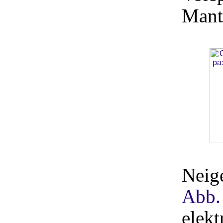
Mant
Neige
Abb.
elek