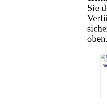
Sie d
Verfü
siche
oben