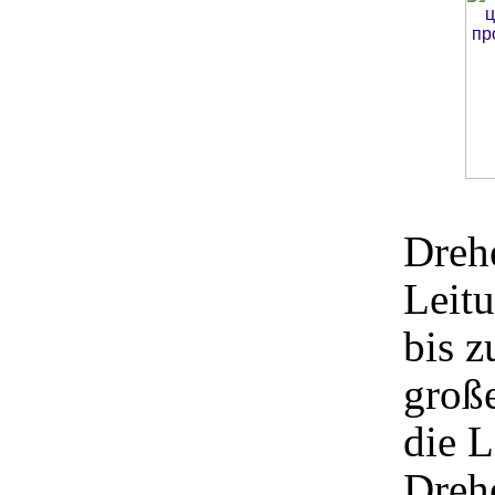
Drehe
Leit
bis 
groß
die L
Drehe