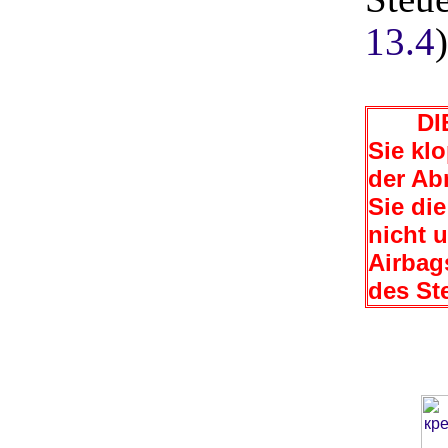
13.4
DIE
Sie kl
der Ab
Sie di
nicht 
Airbag
des St