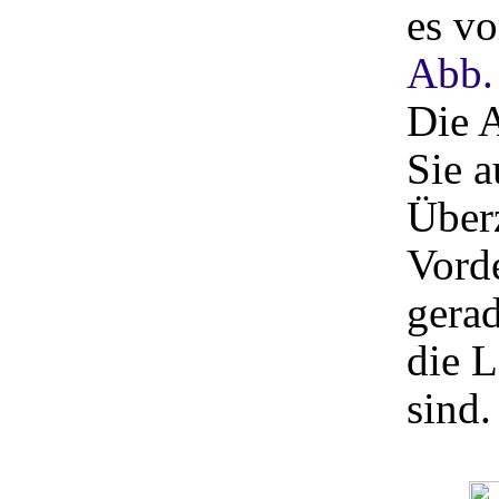
es v
Abb.
Die 
Sie a
Überz
Vord
gerad
die L
sind.