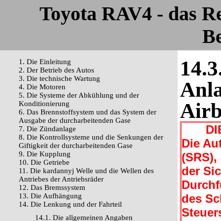
Toyota RAV4 - das R
Be
14.3
1. Die Einleitung
2. Der Betrieb des Autos
3. Die technische Wartung
Anla
4. Die Motoren
5. Die Systeme der Abkühlung und der
Air
Konditionierung
6. Das Brennstoffsystem und das System der
Ausgabe der durcharbeitenden Gase
DIE
7. Die Zündanlage
8. Die Kontrollsysteme und die Senkungen der
Die Au
Giftigkeit der durcharbeitenden Gase
9. Die Kupplung
(SRS),
10. Die Getriebe
der Sic
11. Die kardannyj Welle und die Wellen des
Antriebes der Antriebsräder
Durchf
12. Das Bremssystem
13. Die Aufhängung
des Sc
14. Die Lenkung und der Fahrteil
Steuer
14.1. Die allgemeinen Angaben