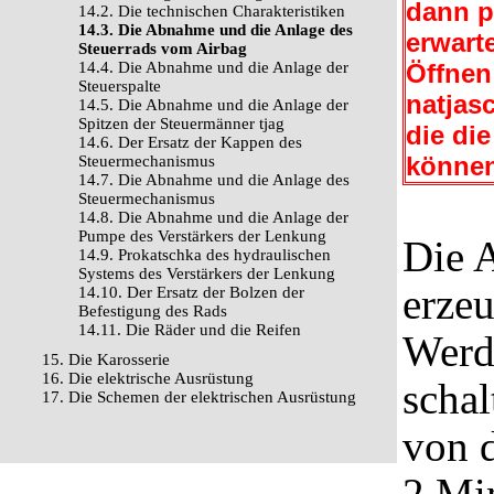
dann p
14.2. Die technischen Charakteristiken
14.3. Die Abnahme und die Anlage des
erwart
Steuerrads vom Airbag
14.4. Die Abnahme und die Anlage der
Öffnen
Steuerspalte
natjasc
14.5. Die Abnahme und die Anlage der
Spitzen der Steuermänner tjag
die di
14.6. Der Ersatz der Kappen des
können
Steuermechanismus
14.7. Die Abnahme und die Anlage des
Steuermechanismus
14.8. Die Abnahme und die Anlage der
Pumpe des Verstärkers der Lenkung
Die 
14.9. Prokatschka des hydraulischen
Systems des Verstärkers der Lenkung
erzeu
14.10. Der Ersatz der Bolzen der
Befestigung des Rads
14.11. Die Räder und die Reifen
Werd
15. Die Karosserie
16. Die elektrische Ausrüstung
schal
17. Die Schemen der elektrischen Ausrüstung
von d
2 Mi