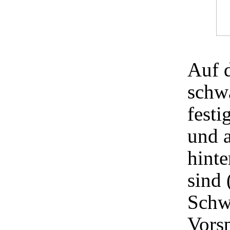
Auf 
schw
fest
und a
hinte
sind 
Schwä
Vors