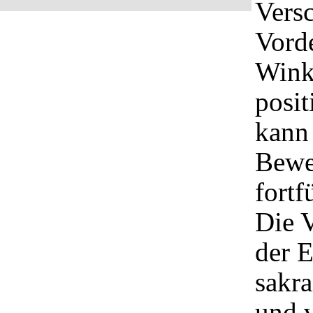
Versc
Vord
Wink
posit
kann 
Bewe
fortf
Die 
der 
sakr
und 