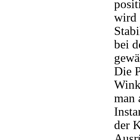
posi
wird 
Stabi
bei 
gewäh
Die 
Wink
man a
Inst
der 
Ausr