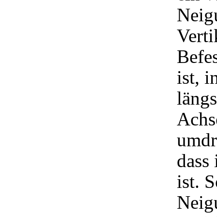
Neig
Verti
Befe
ist, 
längs
Achse
umdre
dass 
ist. 
Neigu