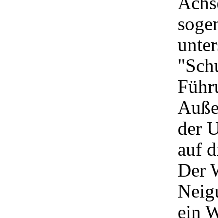
Achs
sogen
unter
"Schu
Führu
Auße
der 
auf 
Der W
Neig
ein 