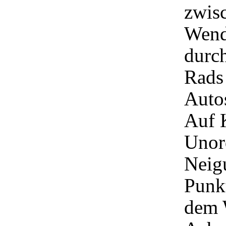
zwis
Wende
durc
Rads 
Autos
Auf 
Unor
Neig
Punk
dem 