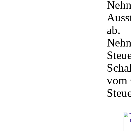
Nehm
Ausst
ab.
Nehm
Steue
Schal
vom 
Steue