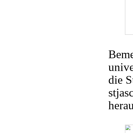
Beme
unive
die S
stjas
herau