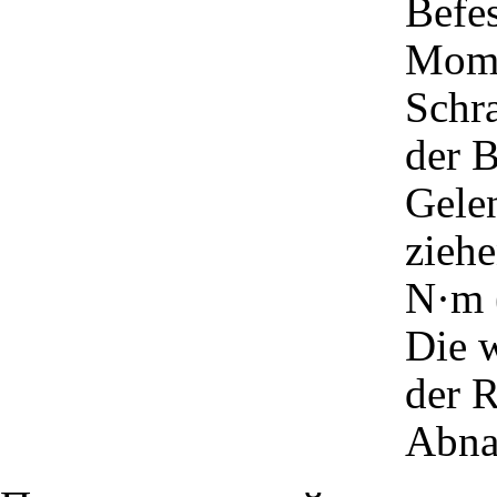
Befes
Mome
Schra
der B
Gelen
zieh
N·m 
Die w
der R
Abna