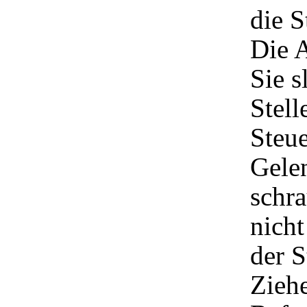
die S
Die A
Sie s
Stell
Steue
Gele
schra
nicht
der S
Ziehe