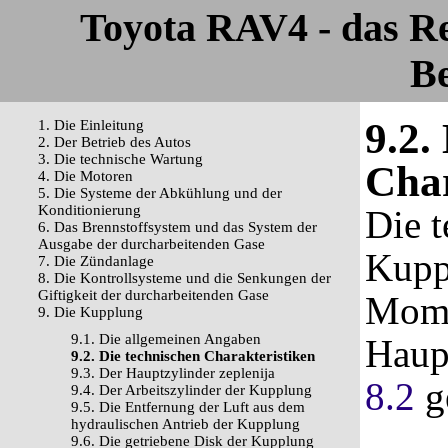
Toyota RAV4 - das R
Be
9.2.
1. Die Einleitung
2. Der Betrieb des Autos
3. Die technische Wartung
Char
4. Die Motoren
5. Die Systeme der Abkühlung und der
Konditionierung
Die t
6. Das Brennstoffsystem und das System der
Ausgabe der durcharbeitenden Gase
Kupp
7. Die Zündanlage
8. Die Kontrollsysteme und die Senkungen der
Giftigkeit der durcharbeitenden Gase
Mome
9. Die Kupplung
9.1. Die allgemeinen Angaben
Haup
9.2. Die technischen Charakteristiken
9.3. Der Hauptzylinder zeplenija
8.2
g
9.4. Der Arbeitszylinder der Kupplung
9.5. Die Entfernung der Luft aus dem
hydraulischen Antrieb der Kupplung
9.6. Die getriebene Disk der Kupplung