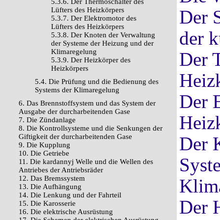
5.3.6. Der Thermoschalter des
Lüfters des Heizkörpers
Der 
5.3.7. Der Elektromotor des
Lüfters des Heizkörpers
der 
5.3.8. Der Knoten der Verwaltung
der Systeme der Heizung und der
Klimaregelung
Der T
5.3.9. Der Heizkörper des
Heizkörpers
Heiz
5.4. Die Prüfung und die Bedienung des
Systems der Klimaregelung
Der E
6. Das Brennstoffsystem und das System der
Ausgabe der durcharbeitenden Gase
Heiz
7. Die Zündanlage
8. Die Kontrollsysteme und die Senkungen der
Giftigkeit der durcharbeitenden Gase
Der 
9. Die Kupplung
10. Die Getriebe
Syst
11. Die kardannyj Welle und die Wellen des
Antriebes der Antriebsräder
12. Das Bremssystem
Klim
13. Die Aufhängung
14. Die Lenkung und der Fahrteil
Der 
15. Die Karosserie
16. Die elektrische Ausrüstung