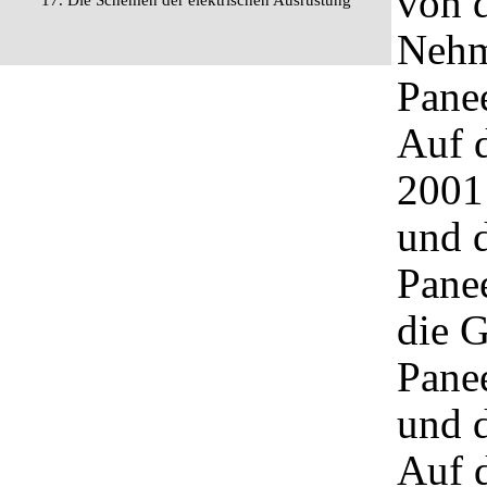
von d
17. Die Schemen der elektrischen Ausrüstung
Nehm
Panee
Auf 
2001
und d
Pane
die G
Pane
und 
Auf 