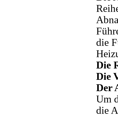
Reih
Abna
Führ
die F
Heiz
Die 
Die 
Der 
Um d
die A