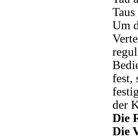
Taus
Um d
Verte
regul
Bedi
fest,
festi
der 
Die 
Die 