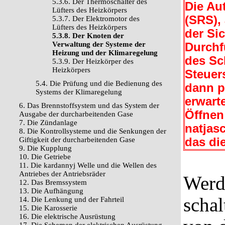
5.3.6. Der Thermoschalter des
Die Au
Lüfters des Heizkörpers
(SRS),
5.3.7. Der Elektromotor des
Lüfters des Heizkörpers
der Sic
5.3.8. Der Knoten der
Verwaltung der Systeme der
Durchf
Heizung und der Klimaregelung
des Sc
5.3.9. Der Heizkörper des
Heizkörpers
Steuer
5.4. Die Prüfung und die Bedienung des
dann p
Systems der Klimaregelung
erwart
6. Das Brennstoffsystem und das System der
Öffnen
Ausgabe der durcharbeitenden Gase
7. Die Zündanlage
natjasc
8. Die Kontrollsysteme und die Senkungen der
Giftigkeit der durcharbeitenden Gase
das di
9. Die Kupplung
10. Die Getriebe
11. Die kardannyj Welle und die Wellen des
Antriebes der Antriebsräder
Werd
12. Das Bremssystem
13. Die Aufhängung
schal
14. Die Lenkung und der Fahrteil
15. Die Karosserie
16. Die elektrische Ausrüstung