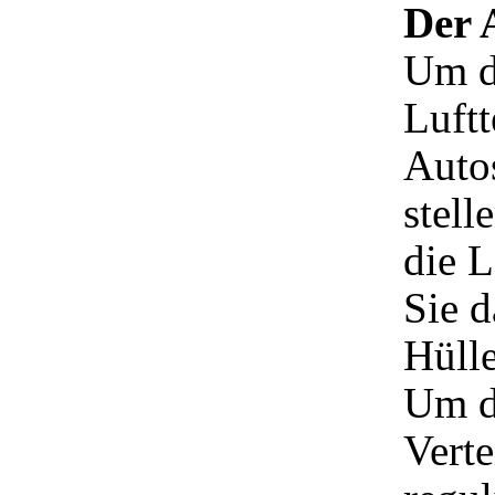
Der 
Um d
Luftt
Autos
stell
die 
Sie d
Hüll
Um d
Verte