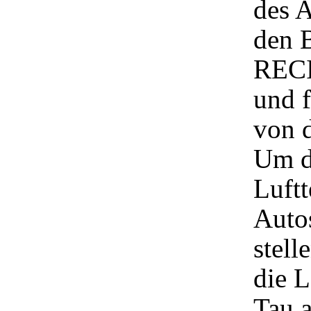
des A
den 
RECIR
und f
von 
Um d
Luftt
Autos
stell
die L
Tau a