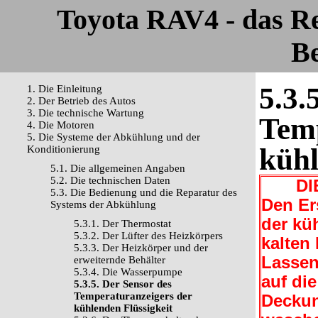
Toyota RAV4 - das R
Be
5.3.
1. Die Einleitung
2. Der Betrieb des Autos
3. Die technische Wartung
Temp
4. Die Motoren
5. Die Systeme der Abkühlung und der
kühl
Konditionierung
5.1. Die allgemeinen Angaben
5.2. Die technischen Daten
DIE 
5.3. Die Bedienung und die Reparatur des
Den Er
Systems der Abkühlung
der kü
5.3.1. Der Thermostat
5.3.2. Der Lüfter des Heizkörpers
kalten
5.3.3. Der Heizkörper und der
Lassen
erweiternde Behälter
5.3.4. Die Wasserpumpe
auf di
5.3.5. Der Sensor des
Temperaturanzeigers der
Deckun
kühlenden Flüssigkeit