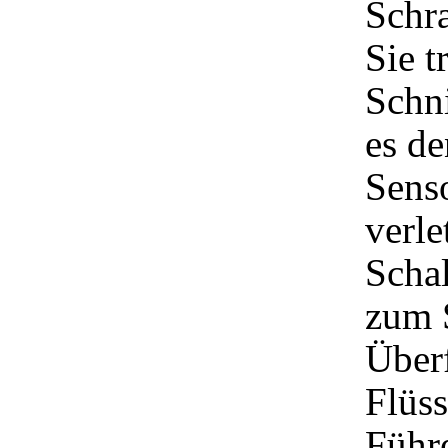
Schr
Sie t
Schni
es de
Sens
verle
Schal
zum 
Überf
Flüss
Führ