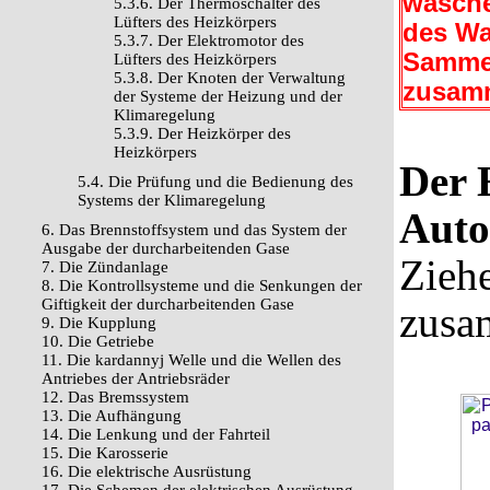
wasche
5.3.6. Der Thermoschalter des
Lüfters des Heizkörpers
des Wa
5.3.7. Der Elektromotor des
Sammel
Lüfters des Heizkörpers
5.3.8. Der Knoten der Verwaltung
zusamm
der Systeme der Heizung und der
Klimaregelung
5.3.9. Der Heizkörper des
Heizkörpers
Der 
5.4. Die Prüfung und die Bedienung des
Systems der Klimaregelung
Auto
6. Das Brennstoffsystem und das System der
Ausgabe der durcharbeitenden Gase
Ziehe
7. Die Zündanlage
8. Die Kontrollsysteme und die Senkungen der
Giftigkeit der durcharbeitenden Gase
zusa
9. Die Kupplung
10. Die Getriebe
11. Die kardannyj Welle und die Wellen des
Antriebes der Antriebsräder
12. Das Bremssystem
13. Die Aufhängung
14. Die Lenkung und der Fahrteil
15. Die Karosserie
16. Die elektrische Ausrüstung