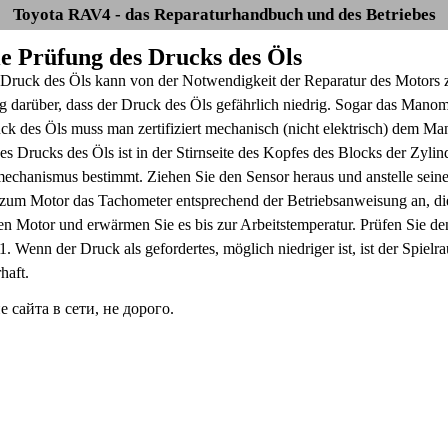
Toyota RAV4 - das Reparaturhandbuch und des Betriebes
Die Prüfung des Drucks des Öls
 Druck des Öls kann von der Notwendigkeit der Reparatur des Motors z
ng darüber, dass der Druck des Öls gefährlich niedrig. Sogar das Manom
ck des Öls muss man zertifiziert mechanisch (nicht elektrisch) dem Ma
s Drucks des Öls ist in der Stirnseite des Kopfes des Blocks der Zylin
mechanismus bestimmt. Ziehen Sie den Sensor heraus und anstelle seine
 zum Motor das Tachometer entsprechend der Betriebsanweisung an, di
en Motor und erwärmen Sie es bis zur Arbeitstemperatur. Prüfen Sie de
 Wenn der Druck als gefordertes, möglich niedriger ist, ist der Spielra
haft.
сайта в сети, не дорого.