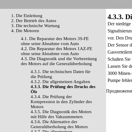
4.3.3. 
1. Die Einleitung
2. Der Betrieb des Autos
Der niedrige
3. Die technische Wartung
4. Die Motoren
Signalisieru
vor. Den Dru
4.1. Die Reparatur des Motors 3S-FE
ohne seine Abnahme vom Auto
Der Sensor de
4.2. Die Reparatur des Motors 1AZ-FE
Gasverteiler
ohne seine Abnahme vom Auto
4.3. Die Diagnostik und die Vorbereitung
Schalten Sie
des Motors auf die Generalüberholung
Lassen Sie d
4.3.1. Die technischen Daten für
3000 Minen-1.
die Prüfung
Pumpe fehler
4.3.2. Die allgemeinen Angaben
4.3.3. Die Prüfung des Drucks des
Продвижение 
Öls
4.3.4. Die Prüfung der
Kompression in den Zylinder des
Motors
4.3.5. Die Diagnostik des Motors
mit Hilfe des Vakuummeters
4.3.6. Die Alternative der
Generalüberholung des Motors
4.3.7. Die allgemeinen