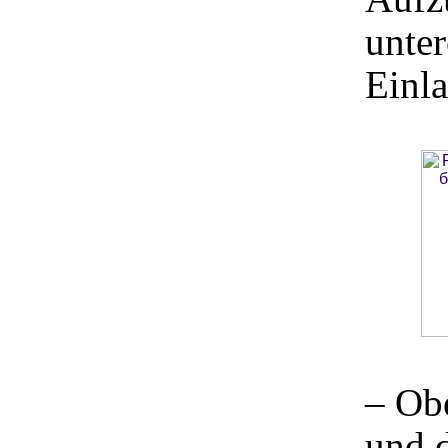
unter
Einla
– Ob
und d