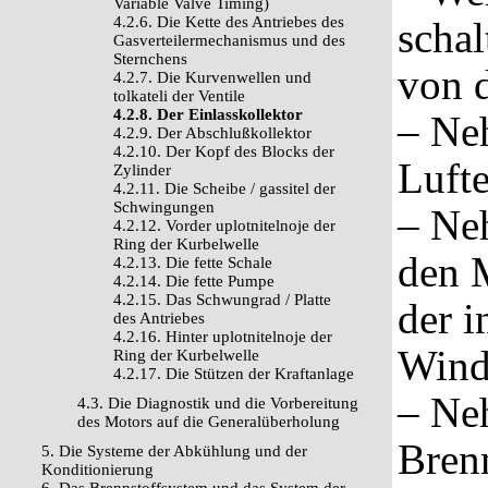
Variable Valve Timing)
4.2.6. Die Kette des Antriebes des
schal
Gasverteilermechanismus und des
Sternchens
von d
4.2.7. Die Kurvenwellen und
tolkateli der Ventile
4.2.8. Der Einlasskollektor
– Ne
4.2.9. Der Abschlußkollektor
4.2.10. Der Kopf des Blocks der
Lufte
Zylinder
4.2.11. Die Scheibe / gassitel der
Schwingungen
– Ne
4.2.12. Vorder uplotnitelnoje der
Ring der Kurbelwelle
den M
4.2.13. Die fette Schale
4.2.14. Die fette Pumpe
4.2.15. Das Schwungrad / Platte
der 
des Antriebes
4.2.16. Hinter uplotnitelnoje der
Winds
Ring der Kurbelwelle
4.2.17. Die Stützen der Kraftanlage
– Ne
4.3. Die Diagnostik und die Vorbereitung
des Motors auf die Generalüberholung
Brenn
5. Die Systeme der Abkühlung und der
Konditionierung