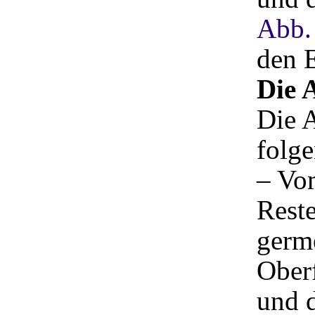
Abb.
den E
Die 
Die A
folg
– Vom
Reste
germ
Oberf
und 