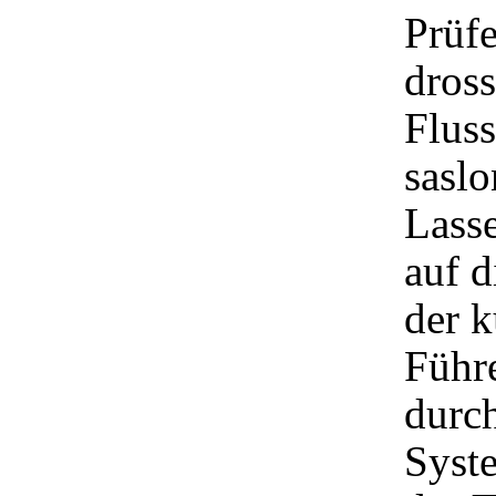
Prüfe
dros
Fluss
saslo
Lass
auf d
der k
Führe
durch
Syste