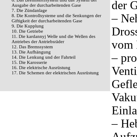
6. Das Brennstoffsystem und das System der
der 
Ausgabe der durcharbeitenden Gase
7. Die Zündanlage
– Ne
8. Die Kontrollsysteme und die Senkungen der
Giftigkeit der durcharbeitenden Gase
9. Die Kupplung
Dros
10. Die Getriebe
11. Die kardannyj Welle und die Wellen des
vom E
Antriebes der Antriebsräder
12. Das Bremssystem
13. Die Aufhängung
– pro
14. Die Lenkung und der Fahrteil
15. Die Karosserie
Venti
16. Die elektrische Ausrüstung
17. Die Schemen der elektrischen Ausrüstung
Gefle
Vaku
Einla
– He
Aufz