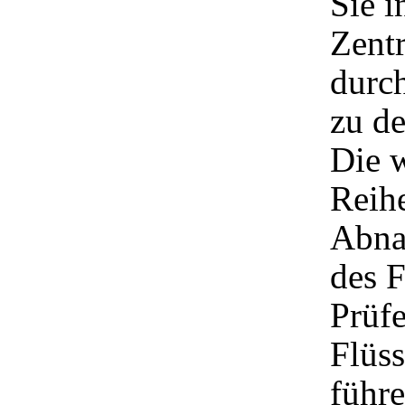
Sie i
Zentr
durch
zu de
Die w
Reih
Abna
des 
Prüf
Flüss
führe