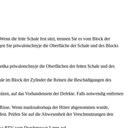
Wenn die fette Schale fest sitzt, trennen Sie es vom Block der
gen Sie priwalotschnyje die Oberfläche der Schale und des Blocks
etika priwalotschnyje die Oberflächen der fetten Schale und des
chale im Block der Zylinder die Reinen die Beschädigungen des
olzen, auf das Vorhandensein der Defekte. Falls notwendig entfernen
er Risse. Wenn maslosabornaja der Hörer abgenommen wurde,
g fest. Prüfen Sie auf die Abwesenheit der Verschmutzungen den
metika RTV vom Durchmesser 5 mm auf.