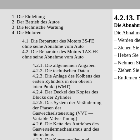
4.2.13. 
1. Die Einleitung
2. Der Betrieb des Autos
Die Abnah
3. Die technische Wartung
4. Die Motoren
Die Abnahme 
– Werden die
4.1. Die Reparatur des Motors 3S-FE
ohne seine Abnahme vom Auto
– Ziehen Sie 
4.2. Die Reparatur des Motors 1AZ-FE
– Heben Sie d
ohne seine Abnahme vom Auto
– Nehmen Sie
4.2.1. Die allgemeinen Angaben
– Ziehen Sie
4.2.2. Die technischen Daten
4.2.3. Die Anlage des Kolbens des
– Entfernen 
ersten Zylinders in den oberen
toten Punkt (WMT)
4.2.4. Der Deckel des Kopfes des
Blocks der Zylinder
4.2.5. Das System der Veränderung
der Phasen der
Gaswechselsteuerung (VVT —
Variable Valve Timing)
4.2.6. Die Kette des Antriebes des
Gasverteilermechanismus und des
Sternchens
4.2.7. Die Kurvenwellen und