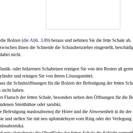
 die Bolzen (
die Abb. 3.89
) heraus und nehmen Sie die fette Schale ab. 
 zwischen ihnen die Schneide die Schraubenzieher eingestellt, beschädi
dabei nicht.
lastik- oder hölzernen Schabeisen reinigen Sie von den Resten alt germ
ylinder und reinigen Sie von ihrem Lösungsmittel.
dass die Schnitzöffnungen für die Bolzen der Befestigung der fetten S
 nicht haben.
en Flansch der fetten Schale, besonders neben den Öffnungen für die B
andenen Streithähne oder sarubki.
ie Befestigung maslosabornoj die Hörer und die Abwesenheit in ihr d
 sie und stellen Sie mit neu uplotnitelnym vom Ring oder der Verlegun
slosabornika.
uf priwalotschnuju die Oberfläche der fetten Schale die Schicht ger