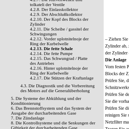
tolkateli der Ventile
4.2.8. Der Einlasskollektor
4.2.9. Der Abschlußkollektor
4.2.10. Der Kopf des Blocks der
Zylinder
4.2.11. Die Scheibe / gassitel der
Schwingungen
4.2.12. Vorder uplotnitelnoje der
– Ziehen Sie
Ring der Kurbelwelle
Zylinder ab,
4.2.13. Die fette Schale
der Zylinder 
4.2.14. Die fette Pumpe
4.2.15. Das Schwungrad / Platte
Die Anlage
des Antriebes
Vom festen P
4.2.16. Hinter uplotnitelnoje der
Ring der Kurbelwelle
Blocks der Z
4.2.17. Die Stützen der Kraftanlage
Prüfen Sie, 
4.3. Die Diagnostik und die Vorbereitung
Schnitzwerks
des Motors auf die Generalüberholung
Prüfen Sie d
5. Die Systeme der Abkühlung und der
Sie die vorh
Konditionierung
Prüfen Sie d
6. Das Brennstoffsystem und das System der
Ausgabe der durcharbeitenden Gase
reinigen Sie
7. Die Zündanlage
Netzfilter ma
8. Die Kontrollsysteme und die Senkungen der
Giftigkeit der durcharbeitenden Gase
Tragen Sie a