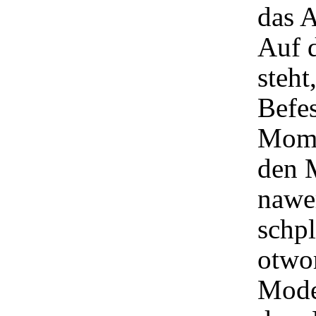
das A
Auf 
steht
Befe
Mome
den 
nawe
schpl
otwor
Mode