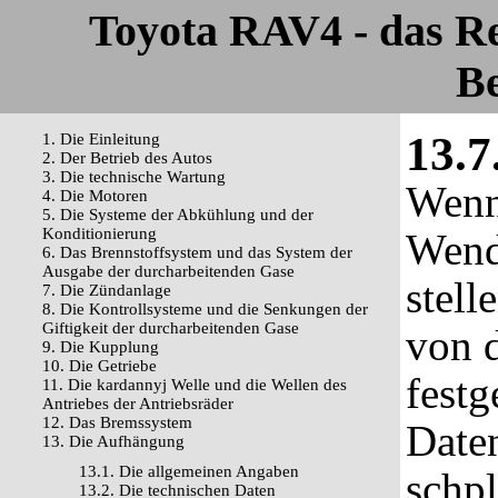
Toyota RAV4 - das R
Be
13.7
1. Die Einleitung
2. Der Betrieb des Autos
3. Die technische Wartung
Wenn
4. Die Motoren
5. Die Systeme der Abkühlung und der
Konditionierung
Wend
6. Das Brennstoffsystem und das System der
Ausgabe der durcharbeitenden Gase
stell
7. Die Zündanlage
8. Die Kontrollsysteme und die Senkungen der
Giftigkeit der durcharbeitenden Gase
von 
9. Die Kupplung
10. Die Getriebe
festg
11. Die kardannyj Welle und die Wellen des
Antriebes der Antriebsräder
12. Das Bremssystem
Daten
13. Die Aufhängung
13.1. Die allgemeinen Angaben
schpl
13.2. Die technischen Daten