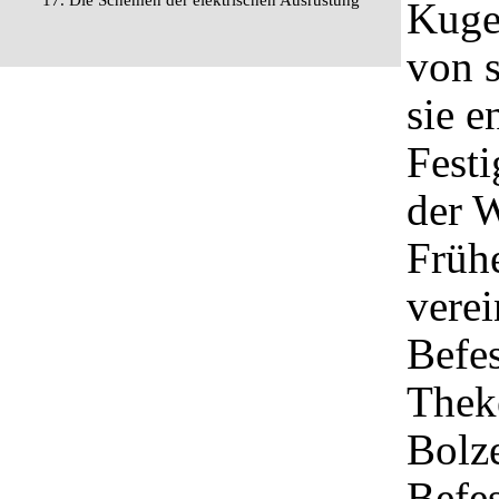
17. Die Schemen der elektrischen Ausrüstung
Kugel
von 
sie e
Festi
der 
Frühe
verei
Befes
Thek
Bolz
Befe