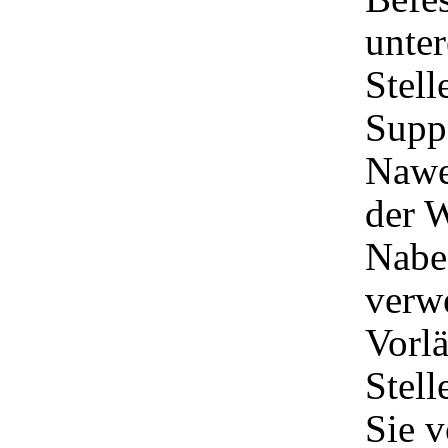
unter
Stell
Suppo
Nawer
der W
Nabe
verw
Vorlä
Stell
Sie v