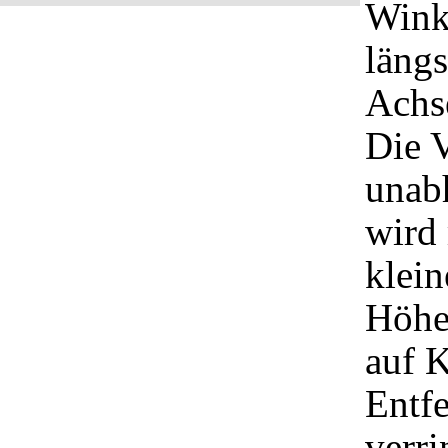
Wink
längs
Achs
Die 
unab
wird 
klein
Höhe 
auf 
Entf
verri