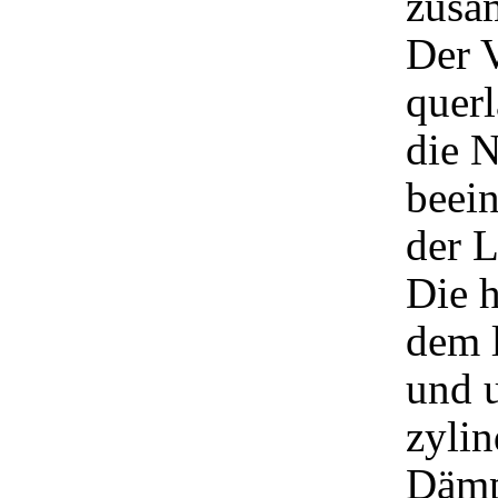
zusa
Der V
querl
die N
beein
der L
Die h
dem l
und u
zylin
Dämpf