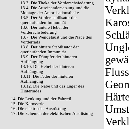
13.3. Die Theke der Vorderachsfederung
Verk
13.4. Die Auseinandersetzung und die
Montage der Amortisationstheke
13.5. Der Vorderstabilisator der
Karo
querlaufenden Immunität
13.6. Der untere Hebel der
Schlä
Vorderachsfederung
13.7. Die Wendefaust und die Nabe des
Vorderrads
Ungl
13.8. Der hintere Stabilisator der
querlaufenden Immunität
gewäh
13.9. Der Dämpfer der hinteren
Aufhängung
13.10. Die Hebel der hinteren
Fluss
Aufhängung
13.11. Die Feder der hinteren
Geom
Aufhängung
13.12. Die Nabe und das Lager des
Hinterrades
Härte
14. Die Lenkung und der Fahrteil
15. Die Karosserie
Umst
16. Die elektrische Ausrüstung
17. Die Schemen der elektrischen Ausrüstung
Verk