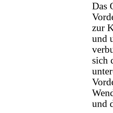
Das O
Vord
zur 
und u
verb
sich
unter
Vord
Wend
und 