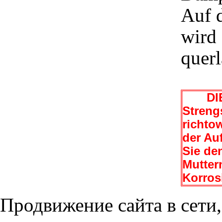
Auf 
wird 
querl
DIE
Streng
richto
der Au
Sie de
Mutter
Korros
Продвижение сайта в сети,