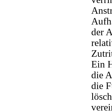
Anst
Aufh
der 
relat
Zutri
Ein 
die A
die F
lösc
verei