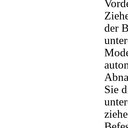
Vord
Ziehe
der B
unter
Mode
autom
Abna
Sie d
unte
ziehe
Befes