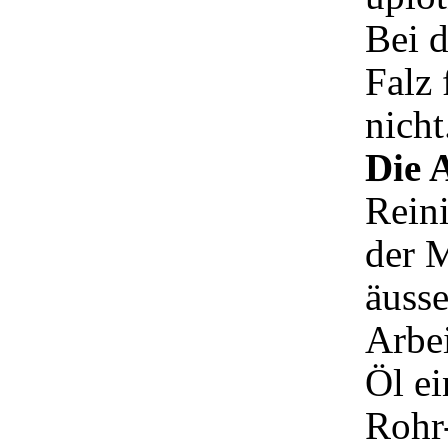
Bei d
Falz 
nicht
Die 
Reini
der M
äusse
Arbe
Öl ei
Rohr