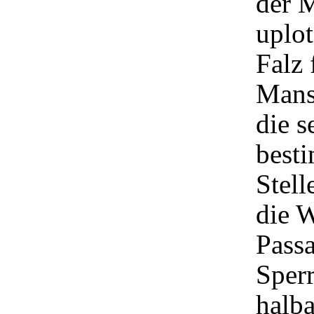
der M
uplot
Falz 
Mans
die s
besti
Stell
die W
Passa
Sperr
halb