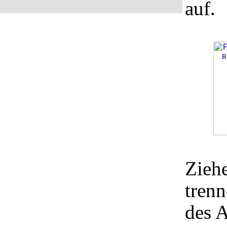
auf.
Zieh
tren
des 