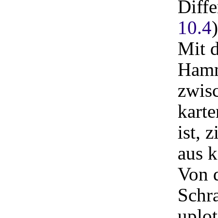
Diffe
10.4
)
Mit 
Hamm
zwis
karte
ist, 
aus k
Von d
Schra
uplot