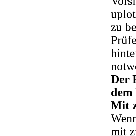
Vorsi
uplot
zu b
Prüfe
hinte
notwe
Der 
dem 
Mit z
Wenn
mit z