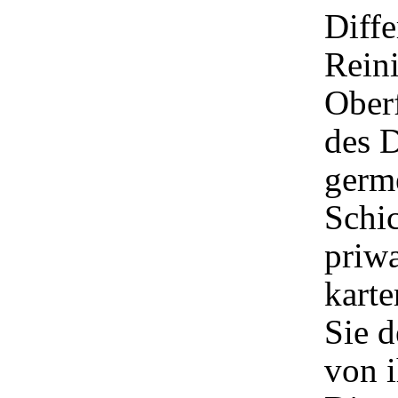
Diffe
Reini
Oberf
des D
germe
Schi
priwa
karte
Sie d
von i