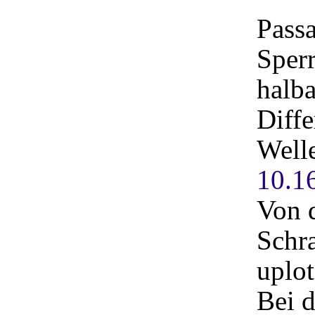
Pass
Sperr
halb
Diffe
Well
10.1
Von d
Schra
uplot
Bei d