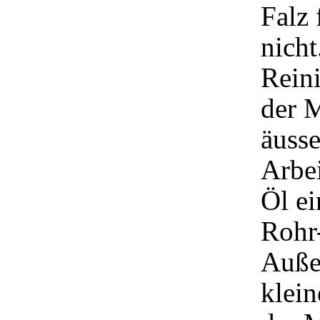
Falz 
nicht
Reini
der M
äusse
Arbe
Öl ei
Rohr
Auße
klein