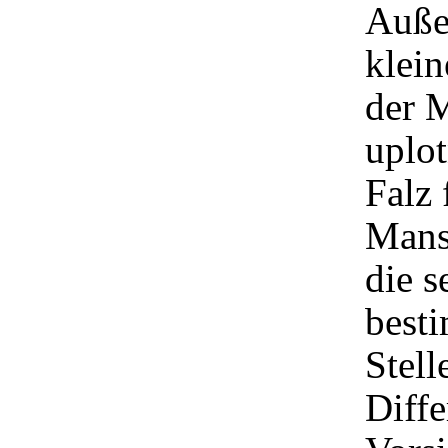
Auße
klein
der M
uplot
Falz 
Mans
die s
besti
Stell
Diffe