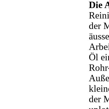
Die 
Reini
der M
äusse
Arbe
Öl ei
Rohr
Auße
klein
der M