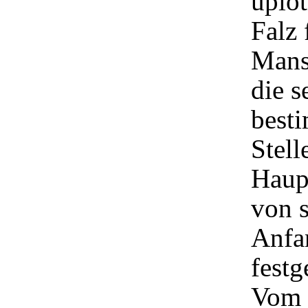
uplot
Falz 
Mans
die s
besti
Stell
Haupt
von s
Anfa
festg
Vom 