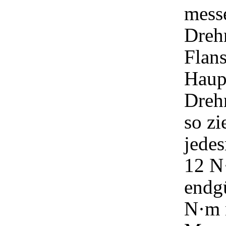
messe
Dreh
Flans
Haup
Dreh
so zi
jede
12 N·
endg
N·m 