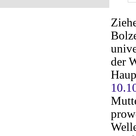
Ziehe
Bolze
univ
der W
Haup
10.1
Mutt
prow
Well