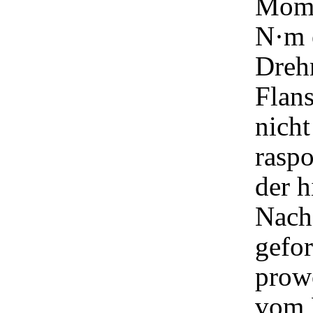
Mome
N·m e
Dreh
Flan
nicht
raspo
der 
Nach
gefo
prow
vom 