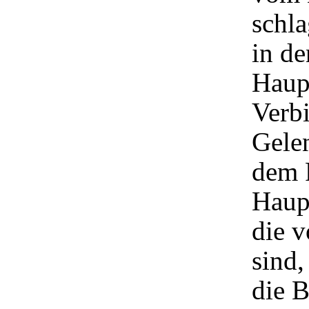
schla
in de
Haup
Verbi
Gele
dem F
Haupt
die 
sind,
die 