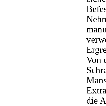
Befes
Nehm
manu
verw
Ergr
Von d
Schra
Mansc
Extra
die A