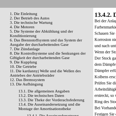
13.4.2.
1. Die Einleitung
2. Der Betrieb des Autos
Bei der Anla
3. Die technische Wartung
4. Die Motoren
Farbenmarki
5. Die Systeme der Abkühlung und der
Schauen Sie 
Konditionierung
Korrosion nic
6. Das Brennstoffsystem und das System der
Ausgabe der durcharbeitenden Gase
und nach unt
7. Die Zündanlage
Wenn der Sto
8. Die Kontrollsysteme und die Senkungen der
Giftigkeit der durcharbeitenden Gase
Der Stock ga
9. Die Kupplung
dem Dämpfer 
10. Die Getriebe
Dämpfer erfü
11. Die kardannyj Welle und die Wellen des
Antriebes der Antriebsräder
Kolbens ersc
12. Das Bremssystem
Prüfen Sie d
13. Die Aufhängung
Arbeitsfähig
13.1. Die allgemeinen Angaben
erstreckt, s
13.2. Die technischen Daten
13.3. Die Theke der Vorderachsfederung
Ring des Sto
13.4. Die Auseinandersetzung und die
Bei Vorhande
Montage der Amortisationstheke
Festigen Si
13.4.1. Die Auseinandersetzung