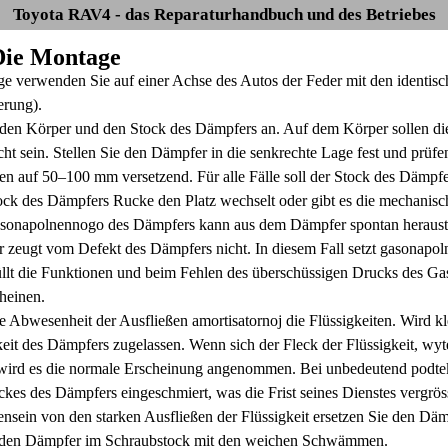
Toyota RAV4 - das Reparaturhandbuch und des Betriebes
 Die Montage
ge verwenden Sie auf einer Achse des Autos der Feder mit den identisch
erung).
den Körper und den Stock des Dämpfers an. Auf dem Körper sollen d
ht sein. Stellen Sie den Dämpfer in die senkrechte Lage fest und prüfe
en auf 50–100 mm versetzend. Für alle Fälle soll der Stock des Dämpfe
ck des Dämpfers Rucke den Platz wechselt oder gibt es die mechanisc
sonapolnennogo des Dämpfers kann aus dem Dämpfer spontan heraustre
zeugt vom Defekt des Dämpfers nicht. In diesem Fall setzt gasonapoln
llt die Funktionen und beim Fehlen des überschüssigen Drucks des Gas
heinen.
ie Abwesenheit der Ausfließen amortisatornoj die Flüssigkeiten. Wird kl
keit des Dämpfers zugelassen. Wenn sich der Fleck der Flüssigkeit, wyt
o wird es die normale Erscheinung angenommen. Bei unbedeutend podtek
ckes des Dämpfers eingeschmiert, was die Frist seines Dienstes vergröss
nsein von den starken Ausfließen der Flüssigkeit ersetzen Sie den Däm
e den Dämpfer im Schraubstock mit den weichen Schwämmen.