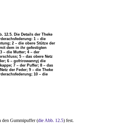
. 12.5. Die Details der Theke
rderachsfederung: 1 – die
htung; 2 – die obere Stütze der
mit dem in ihr gefestigten
3 – die Mutter; 4 – der
erschluss; 5 – das obere Netz
er; 6 – gofrirowannyj die
appe; 7 – der Puffer; 8 – das
Netz der Feder; 9 – die Theke
rderachsfederung; 10 – die
hn den Gummipuffer (
die Abb. 12.5
) fest.