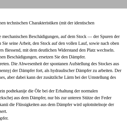
en technischen Charakteristiken (mit der identischen
ie mechanischen Beschädigungen, auf dem Stock — der Spuren der
n Sie seine Arbeit, den Stock auf den vollen Lauf, sowie nach oben
rs fliessend, mit dem deutlichen Widerstand den Platz wechseln.
hen Beschädigungen, ersetzen Sie den Dämpfer.
ten. Die Abwesenheit der spontanen Aufstellung des Stockes aus
ennyj der Dämpfer fort, als hydraulischer Dämpfer zu arbeiten. Der
es, aber dabei kann der zusätzliche Lärm bei der Umstellung des
ein podtekanije die Öle bei der Erhaltung der normalen
ekschej aus dem Dämpfer, nur bis zur unteren Stütze der Feder
anii die Flüssigkeiten aus dem Dämpfer wird uplotnitelnoje der
ert.
pfer.