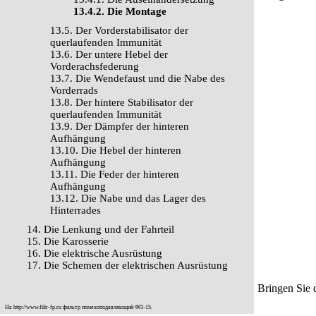
13.4.2. Die Montage
13.5. Der Vorderstabilisator der
querlaufenden Immunität
13.6. Der untere Hebel der
Vorderachsfederung
13.7. Die Wendefaust und die Nabe des
Vorderrads
13.8. Der hintere Stabilisator der
querlaufenden Immunität
13.9. Der Dämpfer der hinteren
Aufhängung
13.10. Die Hebel der hinteren
Aufhängung
13.11. Die Feder der hinteren
Aufhängung
13.12. Die Nabe und das Lager des
Hinterrades
14. Die Lenkung und der Fahrteil
15. Die Karosserie
16. Die elektrische Ausrüstung
17. Die Schemen der elektrischen Ausrüstung
Bringen Sie 
На
http://www.filtr-fp.ru
фильтр помехоподавляющий ФП-15.