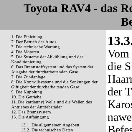
Toyota RAV4 - das R
Be
13.3
1. Die Einleitung
2. Der Betrieb des Autos
3. Die technische Wartung
Vom F
4. Die Motoren
5. Die Systeme der Abkühlung und der
Konditionierung
die S
6. Das Brennstoffsystem und das System der
Ausgabe der durcharbeitenden Gase
Haar
7. Die Zündanlage
8. Die Kontrollsysteme und die Senkungen der
Giftigkeit der durcharbeitenden Gase
der T
9. Die Kupplung
10. Die Getriebe
Karos
11. Die kardannyj Welle und die Wellen des
Antriebes der Antriebsräder
12. Das Bremssystem
nawer
13. Die Aufhängung
13.1. Die allgemeinen Angaben
Befe
13.2. Die technischen Daten