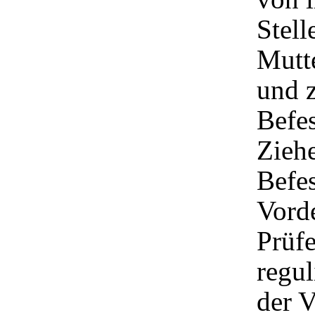
Stell
Mutte
und z
Befes
Ziehe
Befe
Vorde
Prüfe
regul
der V