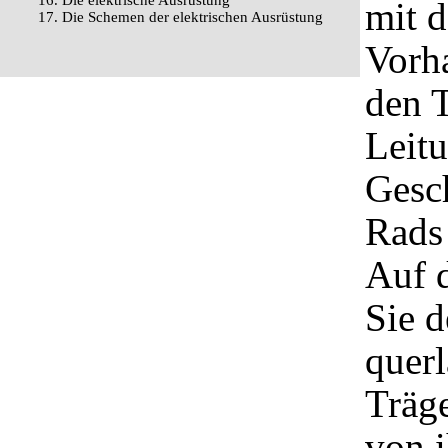
16. Die elektrische Ausrüstung
mit 
17. Die Schemen der elektrischen Ausrüstung
Vorh
den T
Leitu
Gesc
Rads 
Auf 
Sie d
quer
Träge
von i