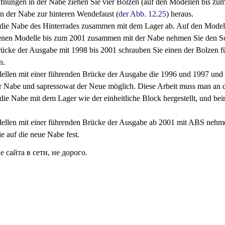
fnungen in der Nabe ziehen Sie vier Bolzen (auf den Modellen bis zum
n der Nabe zur hinteren Wendefaust (
der Abb. 12.25
) heraus.
ie Nabe des Hinterrades zusammen mit dem Lager ab. Auf den Modell
benen Modelle bis zum 2001 zusammen mit der Nabe nehmen Sie den Sc
ücke der Ausgabe mit 1998 bis 2001 schrauben Sie einen der Bolzen fü
n.
llen mit einer führenden Brücke der Ausgabe die 1996 und 1997 und a
r Nabe und sapressowat der Neue möglich. Diese Arbeit muss man an der
die Nabe mit dem Lager wie der einheitliche Block hergestellt, und beim
llen mit einer führenden Brücke der Ausgabe ab 2001 mit ABS nehme
ie auf die neue Nabe fest.
сайта в сети, не дорого.