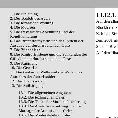
13.12.1
1. Die Einleitung
2. Der Betrieb des Autos
Auf den allr
3. Die technische Wartung
4. Die Motoren
Blockieren S
5. Die Systeme der Abkühlung und der
Nehmen Sie d
Konditionierung
zum 2001 neh
6. Das Brennstoffsystem und das System der
Ausgabe der durcharbeitenden Gase
Sie den Brem
7. Die Zündanlage
Auf den allr
8. Die Kontrollsysteme und die Senkungen der
Giftigkeit der durcharbeitenden Gase
9. Die Kupplung
10. Die Getriebe
11. Die kardannyj Welle und die Wellen des
Antriebes der Antriebsräder
12. Das Bremssystem
13. Die Aufhängung
13.1. Die allgemeinen Angaben
13.2. Die technischen Daten
13.3. Die Theke der Vorderachsfederung
13.4. Die Auseinandersetzung und die
Montage der Amortisationstheke
13.5. Der Vorderstabilisator der