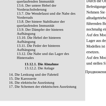
Durch die Öf
querlaufenden Immunität
13.6. Der untere Hebel der
Befestigunge
Vorderachsfederung
Nehmen Sie d
13.7. Die Wendefaust und die Nabe des
Vorderrads
allradgetrie
13.8. Der hintere Stabilisator der
führenden Br
querlaufenden Immunität
nochmalig ei
13.9. Der Dämpfer der hinteren
Aufhängung
Auf den Mode
13.10. Die Hebel der hinteren
Lager aus de
Aufhängung
13.11. Die Feder der hinteren
Modellen ist 
Aufhängung
ersetzen.
13.12. Die Nabe und das Lager des
Auf den Mode
Hinterrades
und stellen S
13.12.1. Die Abnahme
13.12.2. Die Anlage
Продвижение 
14. Die Lenkung und der Fahrteil
15. Die Karosserie
16. Die elektrische Ausrüstung
17. Die Schemen der elektrischen Ausrüstung