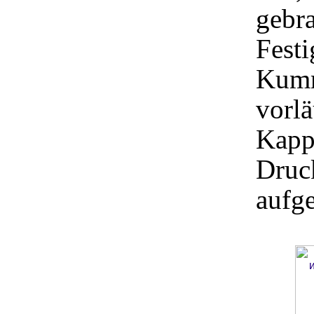
gebra
Fest
Kumm
vorlä
Kapp
Druck
aufg