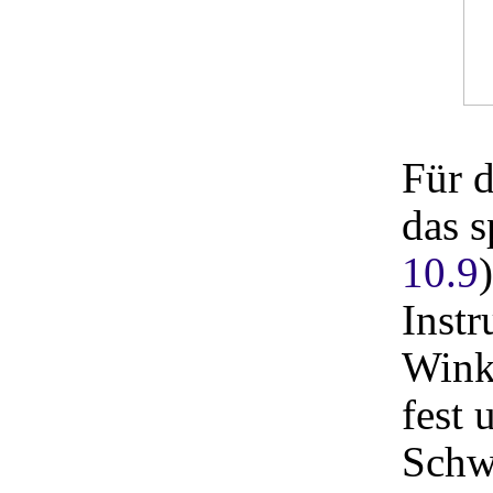
Für 
das s
10.9
Instr
Wink
fest 
Schw