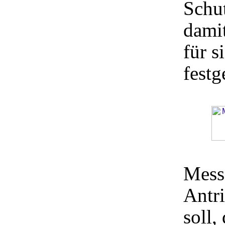
Schut
damit
für s
festg
Mess
Antri
soll,