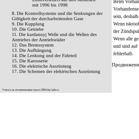
Beim Vorhand
mit 1996 bis 1998
Vorhandensei
8. Die Kontrollsysteme und die Senkungen der
sein, deshalb
Giftigkeit der durcharbeitenden Gase
Wenn iskroob
9. Die Kupplung
10. Die Getriebe
der Zündspul
11. Die kardannyj Welle und die Wellen des
Wenn alle g
Antriebes der Antriebsräder
12. Das Bremssystem
und sind auf
13. Die Aufhängung
fehlerhaft.
14. Die Lenkung und der Fahrteil
15. Die Karosserie
Продвижение 
16. Die elektrische Ausrüstung
17. Die Schemen der elektrischen Ausrüstung
Учитесь на авторизованных курсах IBM
http://qdts.ru