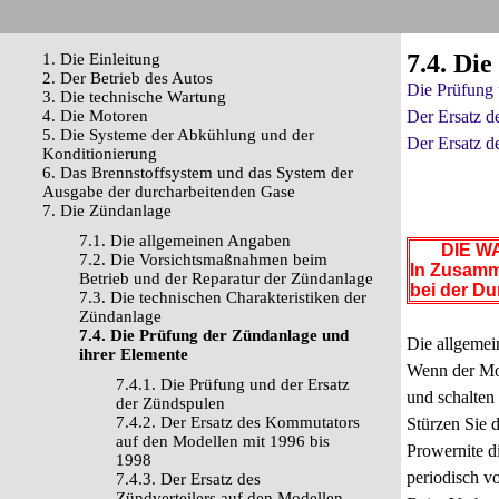
7.4. Di
1. Die Einleitung
2. Der Betrieb des Autos
Die Prüfung 
3. Die technische Wartung
4. Die Motoren
Der Ersatz d
5. Die Systeme der Abkühlung und der
Der Ersatz d
Konditionierung
6. Das Brennstoffsystem und das System der
Ausgabe der durcharbeitenden Gase
7. Die Zündanlage
7.1. Die allgemeinen Angaben
DIE WA
7.2. Die Vorsichtsmaßnahmen beim
In Zusamm
Betrieb und der Reparatur der Zündanlage
bei der D
7.3. Die technischen Charakteristiken der
Zündanlage
7.4. Die Prüfung der Zündanlage und
Die allgemei
ihrer Elemente
Wenn der Mot
7.4.1. Die Prüfung und der Ersatz
und schalten 
der Zündspulen
7.4.2. Der Ersatz des Kommutators
Stürzen Sie 
auf den Modellen mit 1996 bis
Prowernite d
1998
periodisch vo
7.4.3. Der Ersatz des
Zündverteilers auf den Modellen