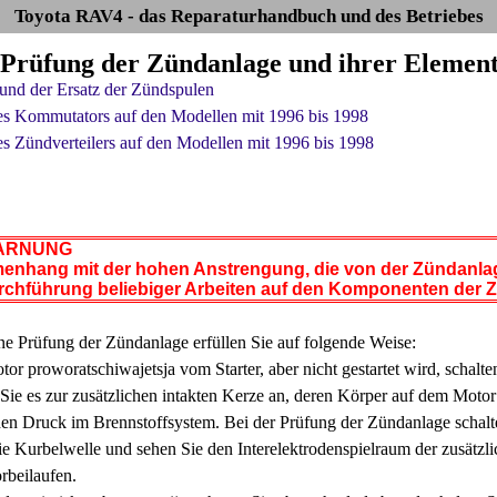
Toyota RAV4 - das Reparaturhandbuch und des Betriebes
e Prüfung der Zündanlage und ihrer Elemen
und der Ersatz der Zündspulen
es Kommutators auf den Modellen mit 1996 bis 1998
es Zündverteilers auf den Modellen mit 1996 bis 1998
RNUNG
enhang mit der hohen Anstrengung, die von der Zündanla
urchführung beliebiger Arbeiten auf den Komponenten der
ne Prüfung der Zündanlage erfüllen Sie auf folgende Weise:
or proworatschiwajetsja vom Starter, aber nicht gestartet wird, schal
Sie es zur zusätzlichen intakten Kerze an, deren Körper auf dem Motor s
den Druck im Brennstoffsystem. Bei der Prüfung der Zündanlage schalte
ie Kurbelwelle und sehen Sie den Interelektrodenspielraum der zusätzl
rbeilaufen.