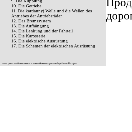
Прод
9. Die Kupplung
10. Die Getriebe
11. Die kardannyj Welle und die Wellen des
доро
Antriebes der Antriebsräder
12. Das Bremssystem
13. Die Aufhängung
14. Die Lenkung und der Fahrteil
15. Die Karosserie
16. Die elektrische Ausrüstung
17. Die Schemen der elektrischen Ausrüstung
Фильтр сетевой помехоподавляющий по материалам
http://www.filtr-fp.ru
.