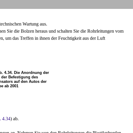
technischen Wartung aus.
en Sie die Bolzen heraus und schalten Sie die Rohrleitungen vom
, um das Treffen in ihnen der Feuchtigkeit aus der Luft
b. 4.34. Die Anordnung der
 der Befestigung des
sators auf den Autos der
e ab 2001
. 4.34
) ab.
ingen an. Nehmen Sie von den Rohrleitungen die Plastikpfropfen