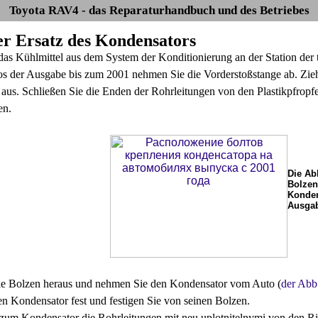
Toyota RAV4 - das Reparaturhandbuch und des Betriebes
Der Ersatz des Kondensators
as Kühlmittel aus dem System der Konditionierung an der Station der 
s der Ausgabe bis zum 2001 nehmen Sie die Vorderstoßstange ab. Zieh
aus. Schließen Sie die Enden der Rohrleitungen von den Plastikpfropfen
en.
Die Ab
Bolzen
Konden
Ausgab
ie Bolzen heraus und nehmen Sie den Kondensator vom Auto (
der Abb
den Kondensator fest und festigen Sie von seinen Bolzen.
 zum Kondensator die Rohrleitungen mit neu uplotnitelnymi von den R