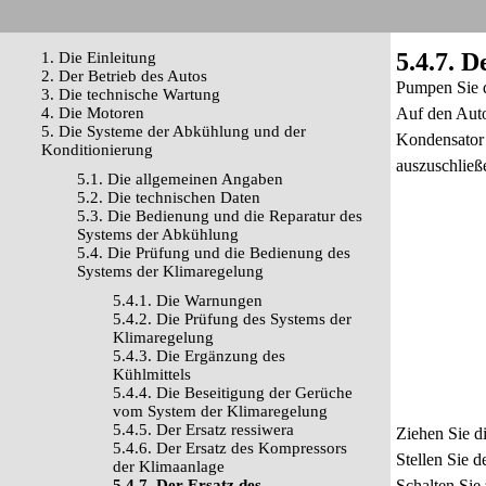
5.4.7. 
1. Die Einleitung
2. Der Betrieb des Autos
Pumpen Sie d
3. Die technische Wartung
4. Die Motoren
Auf den Auto
5. Die Systeme der Abkühlung und der
Kondensator 
Konditionierung
auszuschließ
5.1. Die allgemeinen Angaben
5.2. Die technischen Daten
5.3. Die Bedienung und die Reparatur des
Systems der Abkühlung
5.4. Die Prüfung und die Bedienung des
Systems der Klimaregelung
5.4.1. Die Warnungen
5.4.2. Die Prüfung des Systems der
Klimaregelung
5.4.3. Die Ergänzung des
Kühlmittels
5.4.4. Die Beseitigung der Gerüche
vom System der Klimaregelung
5.4.5. Der Ersatz ressiwera
Ziehen Sie d
5.4.6. Der Ersatz des Kompressors
Stellen Sie 
der Klimaanlage
5.4.7. Der Ersatz des
Schalten Sie