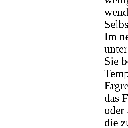
wend
Selbs
Im n
unte
Sie b
Tempe
Ergr
das F
oder 
die z