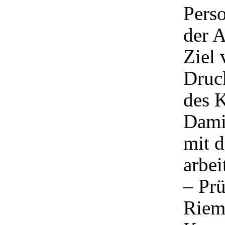
Pers
der A
Ziel 
Druc
des K
Dami
mit d
arbei
– Prü
Riem