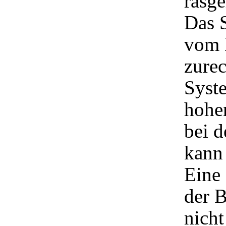
rasge
Das 
vom 
zurec
Syst
hohen
bei d
kann 
Eine 
der 
nicht