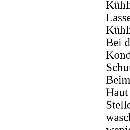
Kühlm
Lass
Kühlm
Bei 
Kondi
Schut
Beim 
Haut 
Stell
wasc
weni