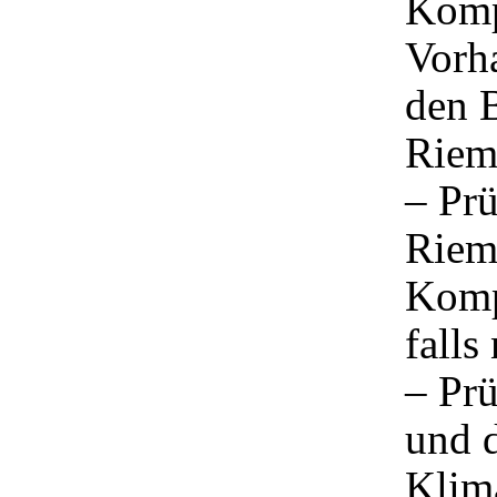
Komp
Vorh
den 
Riem
– Pr
Riem
Komp
falls
– Prü
und 
Klim