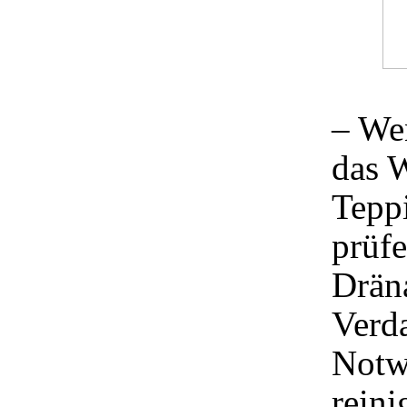
– We
das W
Tepp
prüfe
Drän
Verd
Notw
reini