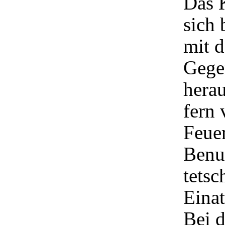
Das K
sich 
mit d
Gege
herau
fern 
Feuer
Benu
tetsc
Eina
Bei 