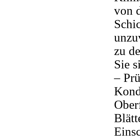
von 
Schi
unzuv
zu de
Sie s
– Prü
Kond
Ober
Blät
Einsc