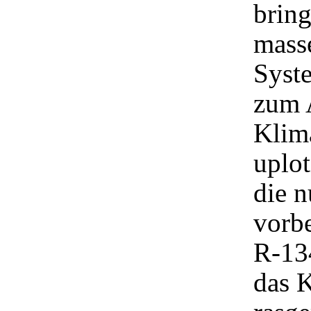
brin
masse
Syste
zum 
Klim
uplot
die n
vorbe
R-134
das K