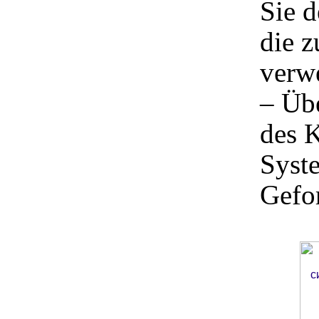
Sie d
die 
verw
– Übe
des K
Syst
Gefor