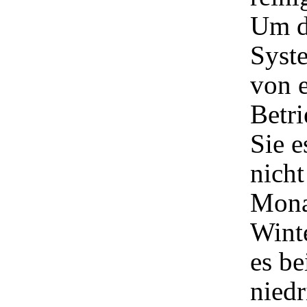
Um di
Syst
von e
Betr
Sie 
nicht
Monat
Wint
es be
niedr