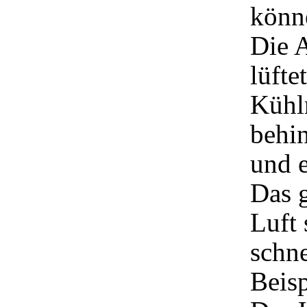
könn
Die A
lüfte
Kühlm
behin
und 
Das g
Luft
schne
Beisp