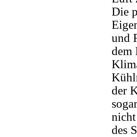
Die p
Eige
und 
dem 
Klim
Kühl
der 
soga
nicht
des 